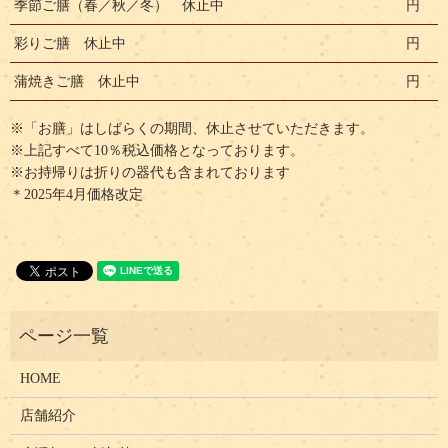
季節ご膳（春／秋／冬） 休止中
円
彩りご膳 休止中
円
蒲焼きご膳 休止中
円
※「お膳」はしばらくの期間、休止させていただきます。
※上記すべて10％税込価格となっております。
※お持帰りは折りの器代も含まれております
＊2025年4月価格改定
HOME
店舗紹介