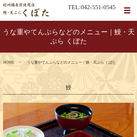
TEL:042-551-0545
メ
うな重やてんぷらなどのメニュー｜鰻・天
ぷら くぼた
HOME
うな重やてんぷらなどのメニュー｜鰻・天ぷら くぼた
鰻