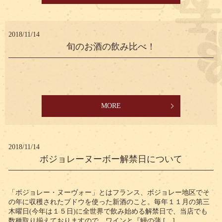
2018/11/14
旬のお酒の飲み比べ！
MORE
2018/11/14
ボジョレーヌーボー解禁日について
「ボジョレー・ヌーヴォー」とはフランス、ボジョレー地区でそ
の年に収穫されたブドウを使った新酒のこと。毎年１１月の第三
木曜日(今年は１５日)に全世界で飲み始める解禁日で、当店でも
数種取り揃えておりますので、ワインと『鰻の蒲 […]